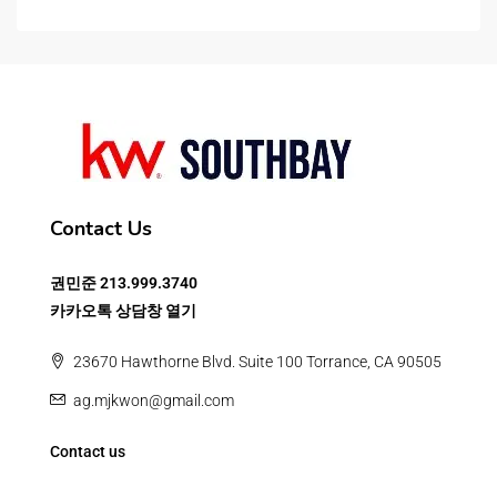
Contact Us
권민준
213.999.3740
카카오톡 상담창 열기
23670 Hawthorne Blvd. Suite 100 Torrance, CA 90505
ag.mjkwon@gmail.com
Contact us