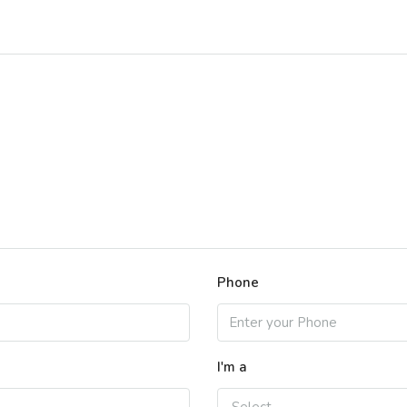
Phone
I'm a
Select