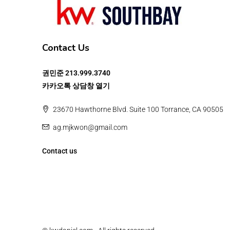
Contact Us
권민준
213.999.3740
카카오톡 상담창 열기
23670 Hawthorne Blvd. Suite 100 Torrance, CA 90505
ag.mjkwon@gmail.com
Contact us