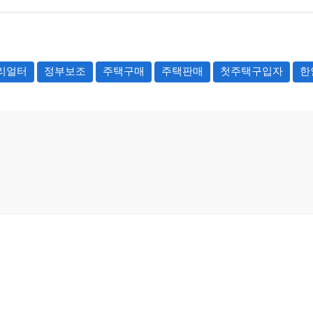
리얼터
정부보조
주택구매
주택판매
첫주택구입자
한