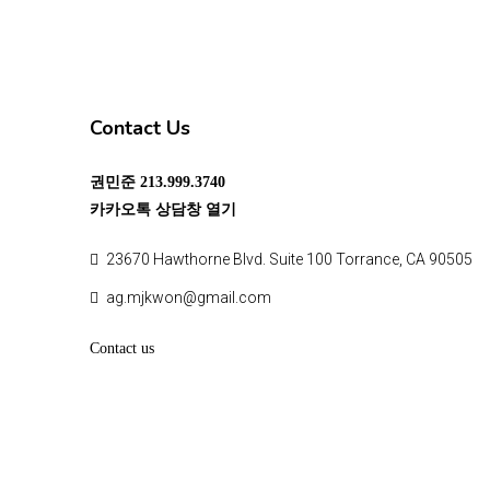
Contact Us
권민준
213.999.3740
카카오톡 상담창 열기
23670 Hawthorne Blvd. Suite 100 Torrance, CA 90505
ag.mjkwon@gmail.com
Contact us