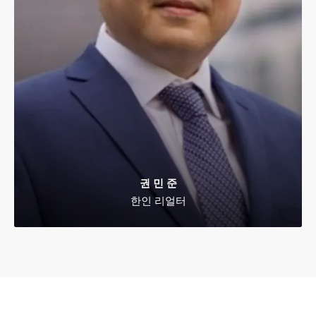
권 민 준
한인 리얼터